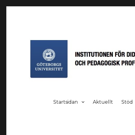
Learning study och Less
En kunskapsbank!
Startsidan
Aktuellt
Stöd